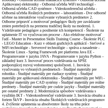
Aplikovanej elektroniky - Odborná učebňa WiFi technológií -
Odborná učebňa CAD systémov - Videokonferenčná učebňa -
Odborná učebňa Reálných predmetov – laboratórium - Dve odborné
učebne na interaktívne vyučovanie vybraných predmetov 2.
Odborne pripraviť a motivovať pedagógov školy pre zavádzanie
zmien potrebných na premenu tradičnej školy na modernú. 1.
Vzdelávanie pedagógov a posilnenie ich kompetencií - Školenie na
uplatnenie IT vo vyučovacom procese - Ako efektívne motivovať
ľudí - Master in Presentation Skills Training Course - Školenie PLC
- LEGO Education - Kurz v oblasti grafických aplikácií - Sieťové a
WiFi technológie - Serverové technológie – správa a nasadenie -
Školenie Linux - Spring Framework pre platformu Java EE -
Programovanie v jazyku JAVA - Programovanie v jazyku Python –
základný kurz 3. Inovovať proces vzdelávania na SPŠE
podporujúcej rozvoj vedomostnej spoločnosti. 1. Inovácia
vyučovania vo vybraných predmetoch - Študijné materiály pre
robotiku - Študijné materiály pre riadiace systémy - Študijné
materiály pre aplikovanú elektroniku - Študijné materiály pre WiFi -
Študijné materiály pre CAD systémy - Študijné materiály pre reálne
predmety - Študijné materiály pre cudzie jazyky - Študijné materiály
pre ostatné predmety 2. Modernizácia spôsobov vzdelávania s
využitím IKT - Videokonferenčné vzdelávanie 3. Inovácia obsahu a
foriem ŠkVP - Inovácia obsahu Školských vzdelávacích programov
4. Zvýšenie uplatnenia sa absolventov školy na trhu práce