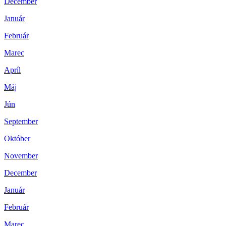
December
Január
Február
Marec
Apríl
Máj
Jún
September
Október
November
December
Január
Február
Marec