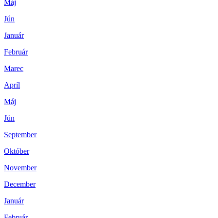
Máj
Jún
Január
Február
Marec
Apríl
Máj
Jún
September
Október
November
December
Január
Február