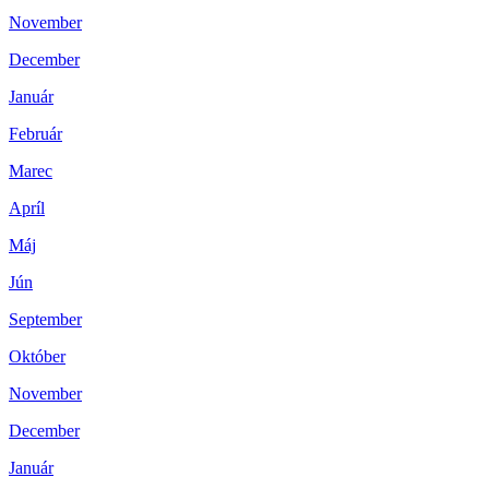
November
December
Január
Február
Marec
Apríl
Máj
Jún
September
Október
November
December
Január