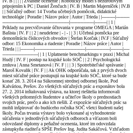
IV. B | | | | | Zvláštne ocenenie | Robotický model s bezdrôtovým
pripojením k PC | Daniel Ženčuch | IV. B | Martin Majerníček | IV.B
| | Súťažný odbor: 14 Tvorba učebných pomôcok, didaktické
technológie | Poradie | Názov práce | Autor | Trieda | |---------|---------
---------------------------------------------|----------------|--------| | 1 |
Príklady na precvičovanie účtovania v programe OMEGA | Marián
Bašista | IV. F | | 2 | neudelene | - | - | | 3 | Učebná pomôcka pre
demonštráciu číslicových obvodov | Štefan Korčak | IV.F | Súťažný
odbor: 15 Ekonomika a riadenie | Poradie | Názov práce | Autor |
Trieda | | |---------|----------------------------------|----------------|--------|----
------------------------| | 1 | Uplatnenie benchmarkingu v praxi | Michal
Hudý | IV. F | postup na krajské kolo SOČ | | 2 | Psychologická
zmluva | Anna Smetanová | IV. F | | | 3 | Spotrebiteľské správanie |
Maroš Kovalik | IV. F | | Ak OHK odporúčala, tak z prvých dvoch
miest súťažné práce postupujú na krajské kolo SOČ, ktoré sa bude
konať 28. 3. 2014 na Súkromnej strednej odbornej škole, Pod
Kalváriou, Prešov. Zo všetkých súťažných prác a exponátov bola
27. 2. 2014 inštalovaná výstava, na ktorej riešitelia informovali
všetkých prítomných študentov a učiteľov školy o prednostiach
svojich prác, prečo a ako ich riešili. Z expozície súťažných prác sa
mohli inšpirovať do budúceho ročníka SOČ všetci študenti našej
školy. Počas trvania výstavy bolo vykonané aj vyhodnotenie
súťaženia v jednotlivých súťažných odboroch a víťazom boli
odovzdané diplomy a peňažné ocenenia, ktoré im odovzdala
zástupkyňa riaditeľa SPŠE Prešov Ing. Judita Sakáčová. Vzhľadom