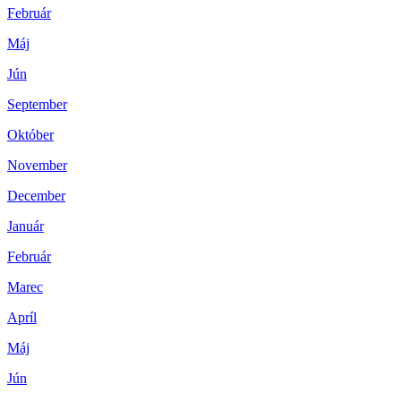
Február
Máj
Jún
September
Október
November
December
Január
Február
Marec
Apríl
Máj
Jún