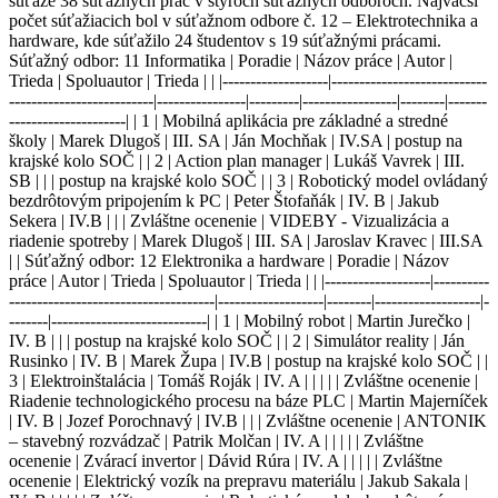
súťaže 38 súťažných prác v štyroch súťažných odboroch. Najväčší
počet súťažiacich bol v súťažnom odbore č. 12 – Elektrotechnika a
hardware, kde súťažilo 24 študentov s 19 súťažnými prácami.
Súťažný odbor: 11 Informatika | Poradie | Názov práce | Autor |
Trieda | Spoluautor | Trieda | | |-------------------|----------------------------
--------------------------|----------------|---------|-----------------|--------|-------
---------------------| | 1 | Mobilná aplikácia pre základné a stredné
školy | Marek Dlugoš | III. SA | Ján Mochňak | IV.SA | postup na
krajské kolo SOČ | | 2 | Action plan manager | Lukáš Vavrek | III.
SB | | | postup na krajské kolo SOČ | | 3 | Robotický model ovládaný
bezdrôtovým pripojením k PC | Peter Štofaňák | IV. B | Jakub
Sekera | IV.B | | | Zvláštne ocenenie | VIDEBY - Vizualizácia a
riadenie spotreby | Marek Dlugoš | III. SA | Jaroslav Kravec | III.SA
| | Súťažný odbor: 12 Elektronika a hardware | Poradie | Názov
práce | Autor | Trieda | Spoluautor | Trieda | | |-------------------|----------
-------------------------------------|-------------------|--------|-------------------|-
-------|----------------------------| | 1 | Mobilný robot | Martin Jurečko |
IV. B | | | postup na krajské kolo SOČ | | 2 | Simulátor reality | Ján
Rusinko | IV. B | Marek Župa | IV.B | postup na krajské kolo SOČ | |
3 | Elektroinštalácia | Tomáš Roják | IV. A | | | | | Zvláštne ocenenie |
Riadenie technologického procesu na báze PLC | Martin Majerníček
| IV. B | Jozef Porochnavý | IV.B | | | Zvláštne ocenenie | ANTONIK
– stavebný rozvádzač | Patrik Molčan | IV. A | | | | | Zvláštne
ocenenie | Zvárací invertor | Dávid Rúra | IV. A | | | | | Zvláštne
ocenenie | Elektrický vozík na prepravu materiálu | Jakub Sakala |