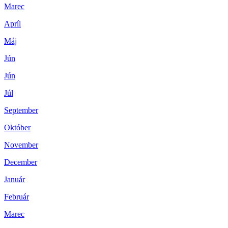
Marec
Apríl
Máj
Jún
Jún
Júl
September
Október
November
December
Január
Február
Marec