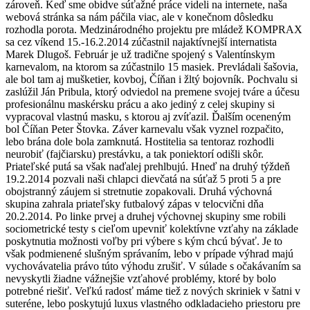
zároveň. Keď sme obidve súťažné práce videli na internete, naša
webová stránka sa nám páčila viac, ale v konečnom dôsledku
rozhodla porota. Medzinárodného projektu pre mládež KOMPRAX
sa cez víkend 15.-16.2.2014 zúčastnil najaktívnejší internatista
Marek Dlugoš. Február je už tradične spojený s Valentínskym
karnevalom, na ktorom sa zúčastnilo 15 masiek. Prevládali šašovia,
ale bol tam aj mušketier, kovboj, Číňan i žltý bojovník. Pochvalu si
zaslúžil Ján Pribula, ktorý odviedol na premene svojej tváre a účesu
profesionálnu maskérsku prácu a ako jediný z celej skupiny si
vypracoval vlastnú masku, s ktorou aj zvíťazil. Ďalším oceneným
bol Číňan Peter Štovka. Záver karnevalu však vyznel rozpačito,
lebo brána dole bola zamknutá. Hostitelia sa tentoraz rozhodli
neurobiť (fajčiarsku) prestávku, a tak poniektorí odišli skôr.
Priateľské putá sa však naďalej prehlbujú. Hneď na druhý týždeň
19.2.2014 pozvali naši chlapci dievčatá na súťaž 5 proti 5 a pre
obojstranný záujem si stretnutie zopakovali. Druhá výchovná
skupina zahrala priateľsky futbalový zápas v telocvični dňa
20.2.2014. Po linke prvej a druhej výchovnej skupiny sme robili
sociometrické testy s cieľom upevniť kolektívne vzťahy na základe
poskytnutia možnosti voľby pri výbere s kým chcú bývať. Je to
však podmienené slušným správaním, lebo v prípade výhrad majú
vychovávatelia právo túto výhodu zrušiť. V súlade s očakávaním sa
nevyskytli žiadne vážnejšie vzťahové problémy, ktoré by bolo
potrebné riešiť. Veľkú radosť máme tiež z nových skriniek v šatni v
suteréne, lebo poskytujú luxus vlastného odkladacieho priestoru pre