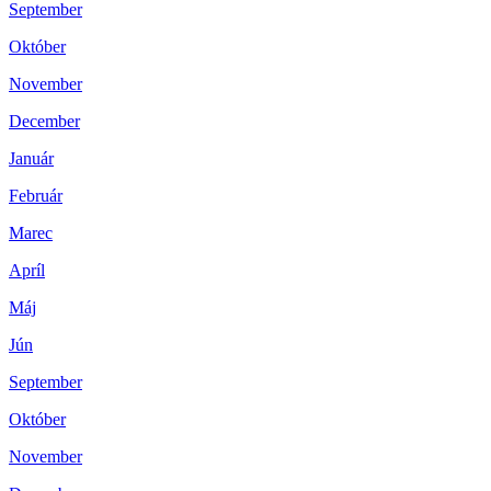
September
Október
November
December
Január
Február
Marec
Apríl
Máj
Jún
September
Október
November