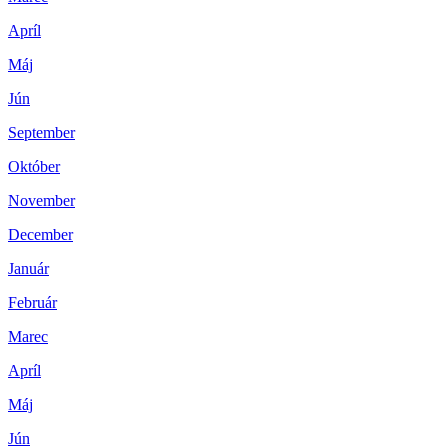
Apríl
Máj
Jún
September
Október
November
December
Január
Február
Marec
Apríl
Máj
Jún