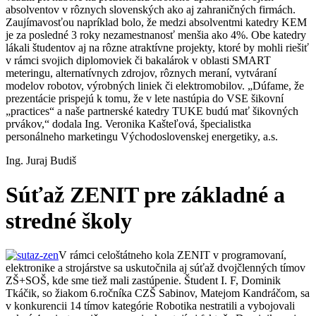
absolventov v rôznych slovenských ako aj zahraničných firmách.
Zaujímavosťou napríklad bolo, že medzi absolventmi katedry KEM
je za posledné 3 roky nezamestnanosť menšia ako 4%. Obe katedry
lákali študentov aj na rôzne atraktívne projekty, ktoré by mohli riešiť
v rámci svojich diplomoviek či bakalárok v oblasti SMART
meteringu, alternatívnych zdrojov, rôznych meraní, vytváraní
modelov robotov, výrobných liniek či elektromobilov. „Dúfame, že
prezentácie prispejú k tomu, že v lete nastúpia do VSE šikovní
„practices“ a naše partnerské katedry TUKE budú mať šikovných
prvákov,“ dodala Ing. Veronika Kašteľová, špecialistka
personálneho marketingu Východoslovenskej energetiky, a.s.
Ing. Juraj Budiš
Súťaž ZENIT pre základné a
stredné školy
V rámci celoštátneho kola ZENIT v programovaní,
elektronike a strojárstve sa uskutočnila aj súťaž dvojčlenných tímov
ZŠ+SOŠ, kde sme tiež mali zastúpenie. Študent I. F, Dominik
Tkáčik, so žiakom 6.ročníka CZŠ Sabinov, Matejom Kandráčom, sa
v konkurencii 14 tímov kategórie Robotika nestratili a vybojovali