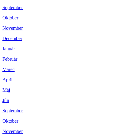
September
Október
November
December
Január
Február
Marec
Apríl
Máj
Jún
September
Október
November