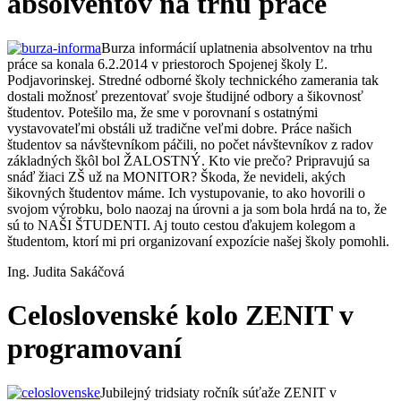
absolventov na trhu práce
Burza informácií uplatnenia absolventov na trhu
práce sa konala 6.2.2014 v priestoroch Spojenej školy Ľ.
Podjavorinskej. Stredné odborné školy technického zamerania tak
dostali možnosť prezentovať svoje študijné odbory a šikovnosť
študentov. Potešilo ma, že sme v porovnaní s ostatnými
vystavovateľmi obstáli už tradične veľmi dobre. Práce našich
študentov sa návštevníkom páčili, no počet návštevníkov z radov
základných škôl bol ŽALOSTNÝ. Kto vie prečo? Pripravujú sa
snáď žiaci ZŠ už na MONITOR? Škoda, že nevideli, akých
šikovných študentov máme. Ich vystupovanie, to ako hovorili o
svojom výrobku, bolo naozaj na úrovni a ja som bola hrdá na to, že
sú to NAŠI ŠTUDENTI. Aj touto cestou ďakujem kolegom a
študentom, ktorí mi pri organizovaní expozície našej školy pomohli.
Ing. Judita Sakáčová
Celoslovenské kolo ZENIT v
programovaní
Jubilejný tridsiaty ročník súťaže ZENIT v