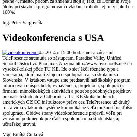
pekné 4. miesto, pričom za zmienku stojí aj fakt, že Dominik svoje
úlohy pri stavbe a programovaní ovládania robotickej ruky splnil na
100%.
Ing. Peter Vargovčík
Videokonferencia s USA
4.2.2014 o 15.00 hod. sme sa zúčastnili
TelePresence stretnutia so zástupcami Paradise Valley Unified
School District vo Phoenixe, Arizona http://www.pvschools.net/ na
vysokoškolskej pôde TU KE. Ide o sieť škôl rôzneho typu a
zamerania, ktoré majú záujem o spoluprácu aj so školami zo
Slovenska. V krátkom vstupe sme predstavili náš školský program,
informovali o úspechoch, vybavenosti, projektoch, spolupráci s
firmami, mimoškolských aktivitách a potrebe podobných projektov
pre našich študentov. Odborníci z TU KE školia budúcich
amerických CISCO inštruktorov práve cez TelePresence už druhý
rok a vidia v takomto systéme komunikácie veľa možností na ďalšiu
spoluprácu. Obidve strany videokonferencie prejavili vôľu pri
vytváraní podmienok pre ďalšiu spoluprácu na študentskej aj
učiteľskej úrovni.
Mgr. Emília Čulková