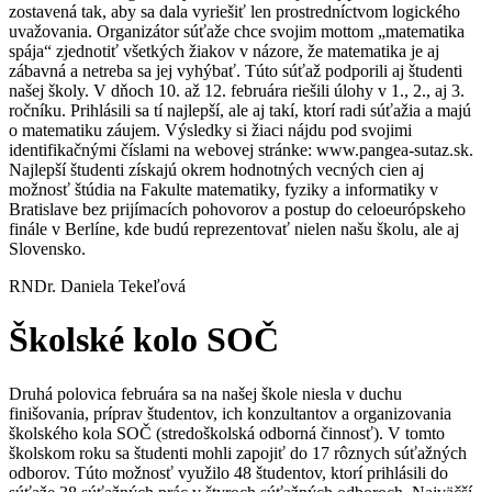
zostavená tak, aby sa dala vyriešiť len prostredníctvom logického
uvažovania. Organizátor súťaže chce svojim mottom „matematika
spája“ zjednotiť všetkých žiakov v názore, že matematika je aj
zábavná a netreba sa jej vyhýbať. Túto súťaž podporili aj študenti
našej školy. V dňoch 10. až 12. februára riešili úlohy v 1., 2., aj 3.
ročníku. Prihlásili sa tí najlepší, ale aj takí, ktorí radi súťažia a majú
o matematiku záujem. Výsledky si žiaci nájdu pod svojimi
identifikačnými číslami na webovej stránke: www.pangea-sutaz.sk.
Najlepší študenti získajú okrem hodnotných vecných cien aj
možnosť štúdia na Fakulte matematiky, fyziky a informatiky v
Bratislave bez prijímacích pohovorov a postup do celoeurópskeho
finále v Berlíne, kde budú reprezentovať nielen našu školu, ale aj
Slovensko.
RNDr. Daniela Tekeľová
Školské kolo SOČ
Druhá polovica februára sa na našej škole niesla v duchu
finišovania, príprav študentov, ich konzultantov a organizovania
školského kola SOČ (stredoškolská odborná činnosť). V tomto
školskom roku sa študenti mohli zapojiť do 17 rôznych súťažných
odborov. Túto možnosť využilo 48 študentov, ktorí prihlásili do