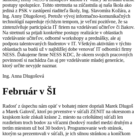
postupy spolupráce. Tohto stretnutia sa zúčastnila aj naša škola ako
jediná z PSK v zastúpení riaditeľa školy, Ing. Slavomíra Kožára, a
Ing. Anny Dlugošovej. Pretože vývoj informačno-komunikačných
technológií napreduje rýchlym tempom, je veľmi pozitívne, že sa
zintenzívňuje participácia IT firiem na vzdelávaní učiteľov či žiakov.
Na stretnutí sa prijali konkrétne postupy realizácie v oblastiach
vzdelávanie učiteľov, odborné workshopy a prednášky, ale aj
podpora talentovaných študentov v IT. Všetkým aktivitám v týchto
oblastiach sa budú už v najbližšej dobe venovať IT odborníci firmy
NESS. Ďakujeme firme NESS KDC, že okrem svojich pracovných
povinností si nachádza čas aj pre vzdelávanie mladej generácie,
ktorý určite nevyjde nazmar.
Ing. Anna Dlugošová
Február v ŠI
Radosť z úspechu nám opäť v bohatej miere dopriali Marek Dlugoš
a Marek Galovič, ktorí po prvenstve v súťaži ZENIT na okresnom a
krajskom kole získali krásne 2. miesto na celoštátnej súťaži len
rozdielom troch bodov za víťazmi (bodový rozdiel medzi druhým a
tretím miestom už bol 30 bodov). Programovanie web stránok,
ktorým sa prezentovali v súťaži, je ich silnou stránkou a koníčkom