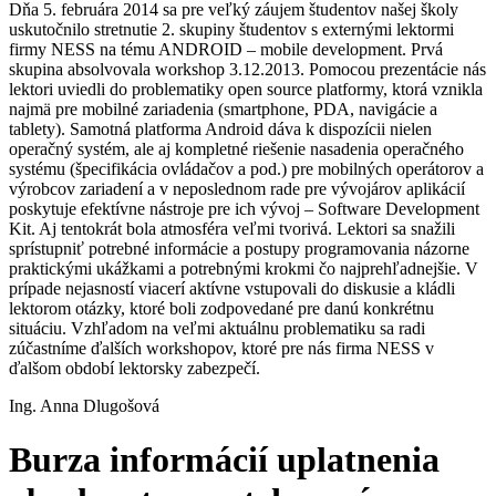
Dňa 5. februára 2014 sa pre veľký záujem študentov našej školy
uskutočnilo stretnutie 2. skupiny študentov s externými lektormi
firmy NESS na tému ANDROID – mobile development. Prvá
skupina absolvovala workshop 3.12.2013. Pomocou prezentácie nás
lektori uviedli do problematiky open source platformy, ktorá vznikla
najmä pre mobilné zariadenia (smartphone, PDA, navigácie a
tablety). Samotná platforma Android dáva k dispozícii nielen
operačný systém, ale aj kompletné riešenie nasadenia operačného
systému (špecifikácia ovládačov a pod.) pre mobilných operátorov a
výrobcov zariadení a v neposlednom rade pre vývojárov aplikácií
poskytuje efektívne nástroje pre ich vývoj – Software Development
Kit. Aj tentokrát bola atmosféra veľmi tvorivá. Lektori sa snažili
sprístupniť potrebné informácie a postupy programovania názorne
praktickými ukážkami a potrebnými krokmi čo najprehľadnejšie. V
prípade nejasností viacerí aktívne vstupovali do diskusie a kládli
lektorom otázky, ktoré boli zodpovedané pre danú konkrétnu
situáciu. Vzhľadom na veľmi aktuálnu problematiku sa radi
zúčastníme ďalších workshopov, ktoré pre nás firma NESS v
ďalšom období lektorsky zabezpečí.
Ing. Anna Dlugošová
Burza informácií uplatnenia