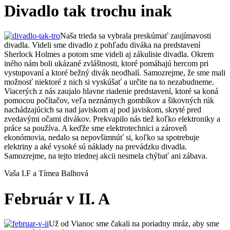
Divadlo tak trochu inak
Naša trieda sa vybrala preskúmať zaujímavosti
divadla. Videli sme divadlo z pohľadu diváka na predstavení
Sherlock Holmes a potom sme videli aj zákulisie divadla. Okrem
iného nám boli ukázané zvláštnosti, ktoré pomáhajú hercom pri
vystupovaní a ktoré bežný divák neodhalí. Samozrejme, že sme mali
možnosť niektoré z nich si vyskúšať a určite na to nezabudneme.
Viacerých z nás zaujalo hlavne riadenie predstavení, ktoré sa koná
pomocou počítačov, veľa neznámych gombíkov a šikovných rúk
nachádzajúcich sa nad javiskom aj pod javiskom, skryté pred
zvedavými očami divákov. Prekvapilo nás tiež koľko elektroniky a
práce sa používa. A keďže sme elektrotechnici a zároveň
ekonómovia, nedalo sa nepovšimnúť si, koľko sa spotrebuje
elektriny a aké vysoké sú náklady na prevádzku divadla.
Samozrejme, na tejto triednej akcii nesmela chýbať ani zábava.
Vaša I.F a Tímea Balhová
Február v II. A
Už od Vianoc sme čakali na poriadny mráz, aby sme