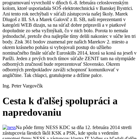
programovaní vyvrcholil v dňoch 6.-8. februára celoslovenským
kolom, ktoré usporiadala SOŠ elektrotechnická v Banskej Bystrici.
Ani tento rok nechýbali v súťaži zástupcovia našej školy. Marek
Dlugoš z III. SA a Marek Galovič z II. SB, naši reprezentanti v
kategórii WEB dizajn, sa na súťaž dobre pripravili a v piatkové
dopoludnie zo seba vyžmýkali, čo v nich bolo. Porota to nemala
jednoduché, pretože dva najlepšie tímy delili nakoniec v súčte len tri
body. Zisk 361 bodov znamenal pre našich Marekov 2. miesto a
okrem krásneho pohára si vybojovali postup do užšieho
nominačného finále súťaže Euroskills 2014, ktorá sa koná na jeseň v
Paríži. Jeden z prvých troch tímov súťaže ZENIT tam na olympiáde
odborných zručností bude reprezentovať Slovensko. Okrem
odborných predpokladov zaváži schopnosť komunikovať v
angličtine. Tak chlapci, gratulujeme a držíme palce.
Ing. Peter Vargovčík
Cesta k ďalšej spolupráci a
napredovaniu
Na pôde firmy NESS KDC sa dňa 12. februára 2014 stretli
zástupcovia šiestich škôl KSK a PSK, kde spolu s vedením
samotnej firmy NESS a zástupcov klastra IT Valley sa hľadali ďalšie