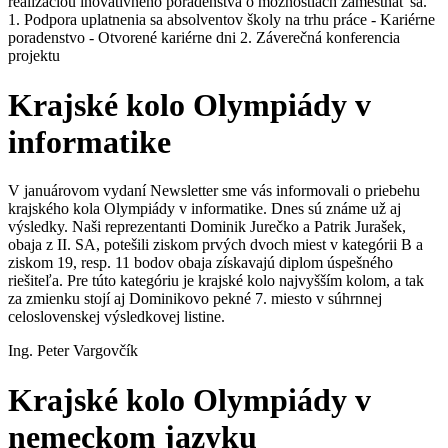
realizáciou inovatívneho poradenstva o možnostiach zamestnať sa.
1. Podpora uplatnenia sa absolventov školy na trhu práce - Kariérne
poradenstvo - Otvorené kariérne dni 2. Záverečná konferencia
projektu
Krajské kolo Olympiády v
informatike
V januárovom vydaní Newsletter sme vás informovali o priebehu
krajského kola Olympiády v informatike. Dnes sú známe už aj
výsledky. Naši reprezentanti Dominik Jurečko a Patrik Jurašek,
obaja z II. SA, potešili ziskom prvých dvoch miest v kategórii B a
ziskom 19, resp. 11 bodov obaja získavajú diplom úspešného
riešiteľa. Pre túto kategóriu je krajské kolo najvyšším kolom, a tak
za zmienku stojí aj Dominikovo pekné 7. miesto v súhrnnej
celoslovenskej výsledkovej listine.
Ing. Peter Vargovčík
Krajské kolo Olympiády v
nemeckom jazyku