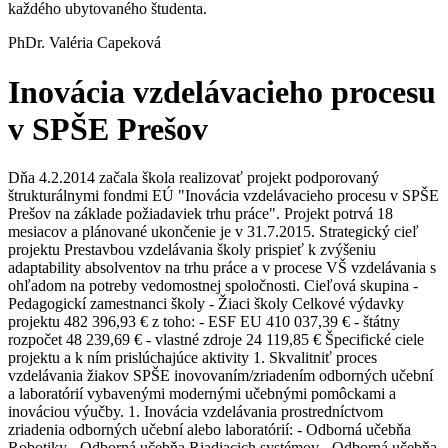
každého ubytovaného študenta.
PhDr. Valéria Capeková
Inovácia vzdelávacieho procesu
v SPŠE Prešov
Dňa 4.2.2014 začala škola realizovať projekt podporovaný
štrukturálnymi fondmi EÚ "Inovácia vzdelávacieho procesu v SPŠE
Prešov na základe požiadaviek trhu práce". Projekt potrvá 18
mesiacov a plánované ukončenie je v 31.7.2015. Strategický cieľ
projektu Prestavbou vzdelávania školy prispieť k zvýšeniu
adaptability absolventov na trhu práce a v procese VŠ vzdelávania s
ohľadom na potreby vedomostnej spoločnosti. Cieľová skupina -
Pedagogickí zamestnanci školy - Žiaci školy Celkové výdavky
projektu ​482 396,93 € z toho: - ESF EU ​410 037,39 € - štátny
rozpočet​ 48 239,69 € - vlastné zdroje ​24 119,85 € Špecifické ciele
projektu a k ním prislúchajúce aktivity 1. Skvalitniť proces
vzdelávania žiakov SPŠE inovovaním/zriadením odborných učební
a laboratórií vybavenými modernými učebnými pomôckami a
inováciou výučby. 1. Inovácia vzdelávania prostredníctvom
zriadenia odborných učební alebo laboratórií: - Odborná učebňa
Robotiky - Odborná učebňa Riadiacich systémov - Odborná učebňa