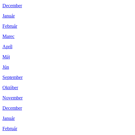
December
Január
Február
Marec
Apríl
Máj
Jún
September
Október
November
December
Január
Február