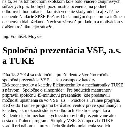
na to, že na tohtoročnom školskom kole bolo viacero zaujímavých
súťažných prác hodných pozornosti a ocenenia, na podnet
odborných hodnotiacich komisií vedenie školy udelilo aj zvláštne
ocenenie Nadácie SPŠE Prešov. Dosiahnutým úspechom sa tešíme a
oceneným blahoželáme. Nech sú zároveň príkladom a motiváciou v
ďalšom ročníku tejto súťaže.
Ing. František Moyzes
Spoločná prezentácia VSE, a.s.
a TUKE
Dňa 18.2.2014 sa uskutočnila pre študentov štvrtého ročníka
spoločná prezentácia VSE, a. s. a zástupcov katedry
Elektroenergetiky a katedry Elektrotechniky a mechatroniky TUKE
s názvom „Spoločne o silnoprúde“. Pre budúcich maturantov
pripravili spoločnú 45-minútovú prezentáciu, kde predstavili
možnosti uplatnenia sa vo VSE, a.s. – Practice a Trainee program.
Keďže do Trainee programu berú absolventov práve spomínaných
katedier, tak možnosti štúdia v odboroch Elektroenergetika a
Riadenie elektromechanických systémov boli prezentované ako
cesta do Trainee programu Skupiny VSE. Zástupcovia TUKE
vsadili pri nábore na prezentáciu širokého uplatnenia svojich