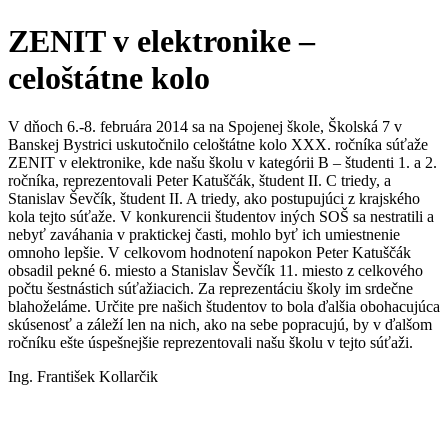
ZENIT v elektronike –
celoštátne kolo
V dňoch 6.-8. februára 2014 sa na Spojenej škole, Školská 7 v
Banskej Bystrici uskutočnilo celoštátne kolo XXX. ročníka súťaže
ZENIT v elektronike, kde našu školu v kategórii B – študenti 1. a 2.
ročníka, reprezentovali Peter Katuščák, študent II. C triedy, a
Stanislav Ševčík, študent II. A triedy, ako postupujúci z krajského
kola tejto súťaže. V konkurencii študentov iných SOŠ sa nestratili a
nebyť zaváhania v praktickej časti, mohlo byť ich umiestnenie
omnoho lepšie. V celkovom hodnotení napokon Peter Katuščák
obsadil pekné 6. miesto a Stanislav Ševčík 11. miesto z celkového
počtu šestnástich súťažiacich. Za reprezentáciu školy im srdečne
blahoželáme. Určite pre našich študentov to bola ďalšia obohacujúca
skúsenosť a záleží len na nich, ako na sebe popracujú, by v ďalšom
ročníku ešte úspešnejšie reprezentovali našu školu v tejto súťaži.
Ing. František Kollarčik
Aktivity tried