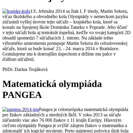
13\. februára 2014 sa žiak I. F triedy, Martin Sekera,
víťaz školského a obvodného kola Olympiády v nemeckom jazyku
zúčastnil vyššej úrovne tejto súťaže – krajského kola, ktoré sa
konalo na Spojenej škole Dominika Tatarku v Poprade. Jeho účasť
v tejto súťaži bola aj tentokrát úspešná, keďže vo svojej kategórii 2D
obsadil spomedzi 7 súťažiacich 1. miesto. Na základe tohto
výborného umiestnenia postupuje Martin Sekera do celoslovenskej
súťaže, ktorá sa bude konať 23. - 24. marca 2014 v Bratislave.
Gratulujeme mu k doterajším úspechom a držíme mu palce v
ďalšom súťažení.
PhDr. Darina Trojáková
Matematická olympiáda
PANGEA
Pangea je celoeurópska matematická olympiáda
pre žiakov základných a stredných škôl. V roku 2013 sa súťaže
zúčastnilo viac ako 76 000 žiakov z 11 krajín Európy. Hlavným
cieľom olympiády Pangea je zvýšiť záujem žiakov o matematiku a
zdokonaliť ich logické myslenie. Preto najmenej polovica úloh bola