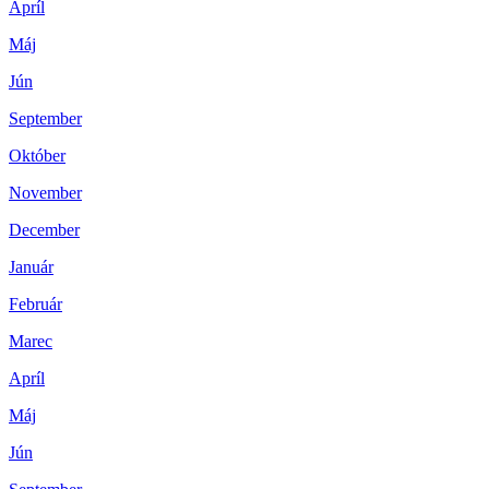
Apríl
Máj
Jún
September
Október
November
December
Január
Február
Marec
Apríl
Máj
Jún