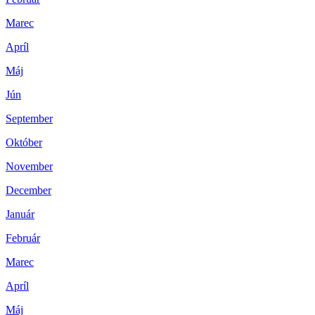
Marec
Apríl
Máj
Jún
September
Október
November
December
Január
Február
Marec
Apríl
Máj