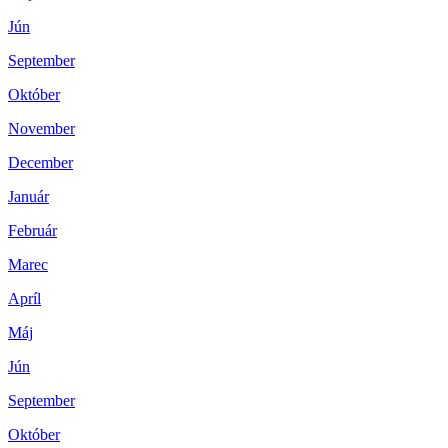
Jún
September
Október
November
December
Január
Február
Marec
Apríl
Máj
Jún
September
Október