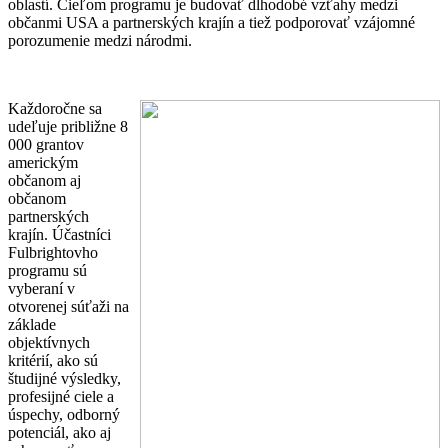
oblastí. Cieľom programu je budovať dlhodobé vzťahy medzi
občanmi USA a partnerských krajín a tiež podporovať vzájomné
porozumenie medzi národmi.
Každoročne sa
udeľuje približne 8
000 grantov
americkým
občanom aj
občanom
partnerských
krajín. Účastníci
Fulbrightovho
programu sú
vyberaní v
otvorenej súťaži na
základe
objektívnych
kritérií, ako sú
študijné výsledky,
profesijné ciele a
úspechy, odborný
potenciál, ako aj