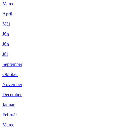
Marec
Apríl
Máj
Jún
Jún
Júl
September
Október
November
December
Január
Február
Marec