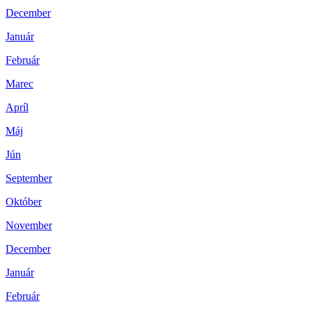
December
Január
Február
Marec
Apríl
Máj
Jún
September
Október
November
December
Január
Február