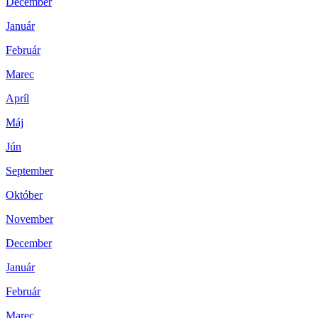
December
Január
Február
Marec
Apríl
Máj
Jún
September
Október
November
December
Január
Február
Marec