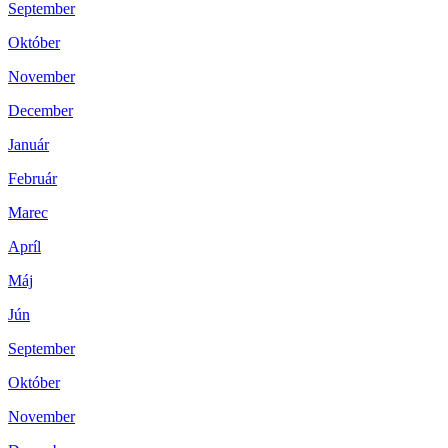
September
Október
November
December
Január
Február
Marec
Apríl
Máj
Jún
September
Október
November