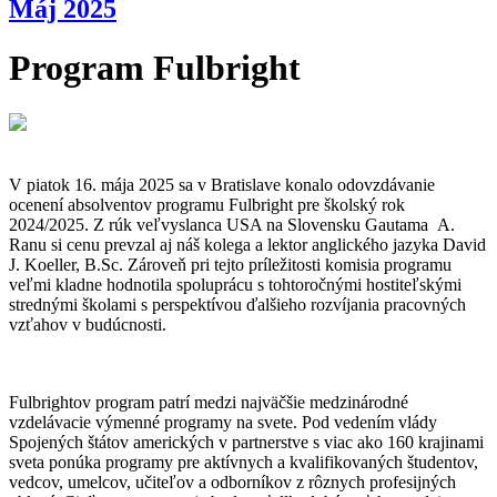
Máj 2025
Program Fulbright
V piatok 16. mája 2025 sa v Bratislave konalo odovzdávanie
ocenení absolventov programu Fulbright pre školský rok
2024/2025. Z rúk veľvyslanca USA na Slovensku Gautama A.
Ranu si cenu prevzal aj náš kolega a lektor anglického jazyka David
J. Koeller, B.Sc. Zároveň pri tejto príležitosti komisia programu
veľmi kladne hodnotila spoluprácu s tohtoročnými hostiteľskými
strednými školami s perspektívou ďalšieho rozvíjania pracovných
vzťahov v budúcnosti.
Fulbrightov program patrí medzi najväčšie medzinárodné
vzdelávacie výmenné programy na svete. Pod vedením vlády
Spojených štátov amerických v partnerstve s viac ako 160 krajinami
sveta ponúka programy pre aktívnych a kvalifikovaných študentov,
vedcov, umelcov, učiteľov a odborníkov z rôznych profesijných