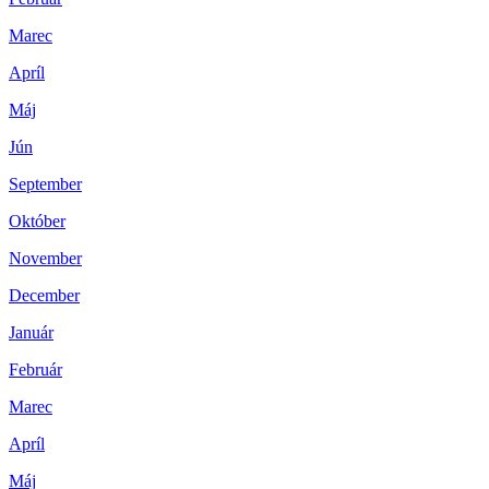
Marec
Apríl
Máj
Jún
September
Október
November
December
Január
Február
Marec
Apríl
Máj