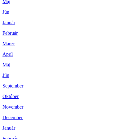
Máj
Jún
Január
Február
Marec
Apríl
Máj
Jún
September
Október
November
December
Január
Február