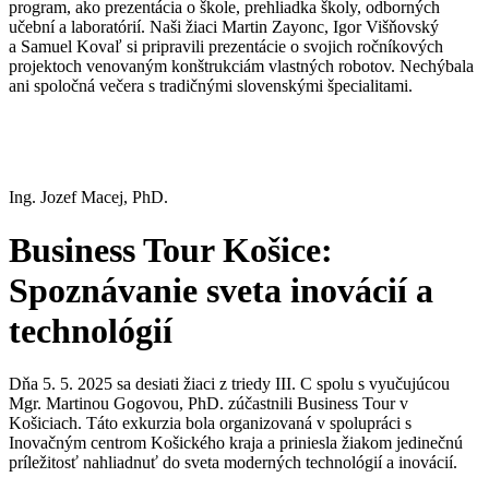
program, ako prezentácia o škole, prehliadka školy, odborných
učební a laboratórií. Naši žiaci Martin Zayonc, Igor Višňovský
a Samuel Kovaľ si pripravili prezentácie o svojich ročníkových
projektoch venovaným konštrukciám vlastných robotov. Nechýbala
ani spoločná večera s tradičnými slovenskými špecialitami.
Ing. Jozef Macej, PhD.
Business Tour Košice:
Spoznávanie sveta inovácií a
technológií
Dňa 5. 5. 2025 sa desiati žiaci z triedy III. C spolu s vyučujúcou
Mgr. Martinou Gogovou, PhD. zúčastnili Business Tour v
Košiciach. Táto exkurzia bola organizovaná v spolupráci s
Inovačným centrom Košického kraja a priniesla žiakom jedinečnú
príležitosť nahliadnuť do sveta moderných technológií a inovácií.