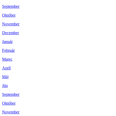
September
Október
November
December
Január
Február
Marec
Apríl
Máj
Jún
September
Október
November