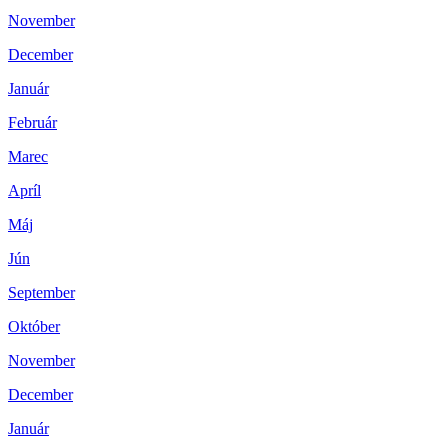
November
December
Január
Február
Marec
Apríl
Máj
Jún
September
Október
November
December
Január