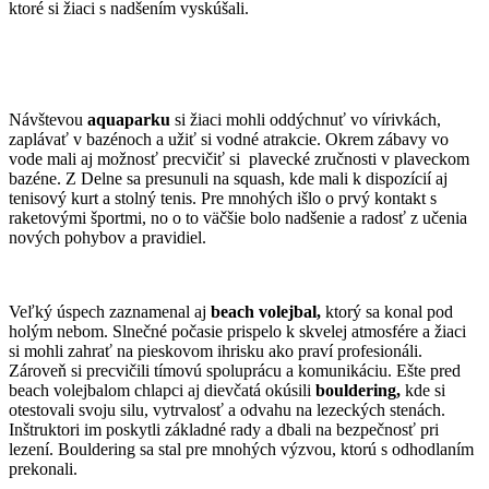
ktoré si žiaci s nadšením vyskúšali.
Návštevou
aquaparku
si žiaci mohli oddýchnuť vo vírivkách,
zaplávať v bazénoch a užiť si vodné atrakcie. Okrem zábavy vo
vode mali aj možnosť precvičiť si plavecké zručnosti v plaveckom
bazéne. Z Delne sa presunuli na squash, kde mali k dispozícií aj
tenisový kurt a stolný tenis. Pre mnohých išlo o prvý kontakt s
raketovými športmi, no o to väčšie bolo nadšenie a radosť z učenia
nových pohybov a pravidiel.
Veľký úspech zaznamenal aj
beach volejbal
,
ktorý sa konal pod
holým nebom. Slnečné počasie prispelo k skvelej atmosfére a žiaci
si mohli zahrať na pieskovom ihrisku ako praví profesionáli.
Zároveň si precvičili tímovú spoluprácu a komunikáciu. Ešte pred
beach volejbalom chlapci aj dievčatá okúsili
bouldering
,
kde si
otestovali svoju silu, vytrvalosť a odvahu na lezeckých stenách.
Inštruktori im poskytli základné rady a dbali na bezpečnosť pri
lezení. Bouldering sa stal pre mnohých výzvou, ktorú s odhodlaním
prekonali.