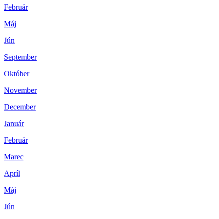
Február
Máj
Jún
September
Október
November
December
Január
Február
Marec
Apríl
Máj
Jún