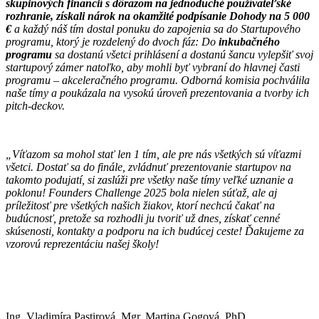
skupinových financií s dôrazom na jednoduché používateľské
rozhranie, získali nárok na okamžité podpísanie Dohody na 5 000
€
a každý náš tím dostal ponuku do zapojenia sa do Startupového
programu, ktorý je rozdelený do dvoch fáz: Do
inkubačného
programu
sa dostanú všetci prihlásení a dostanú šancu vylepšiť svoj
startupový zámer natoľko, aby mohli byť vybraní do hlavnej časti
programu – akceleračného programu. Odborná komisia pochválila
naše tímy a poukázala na vysokú úroveň prezentovania a tvorby ich
pitch-deckov.
„Víťazom sa mohol stať len 1 tím, ale pre nás všetkých sú víťazmi
všetci. Dostať sa do finále, zvládnuť prezentovanie startupov na
takomto podujatí, si zaslúži pre všetky naše tímy veľké uznanie a
poklonu! Founders Challenge 2025 bola nielen súťaž, ale aj
príležitosť pre všetkých našich žiakov, ktorí nechcú čakať na
budúcnosť, pretože sa rozhodli ju tvoriť už dnes, získať cenné
skúsenosti, kontakty a podporu na ich budúcej ceste! Ďakujeme za
vzorovú reprezentáciu našej školy!
Ing. Vladimíra Pastirová, Mgr. Martina Gogová, PhD.