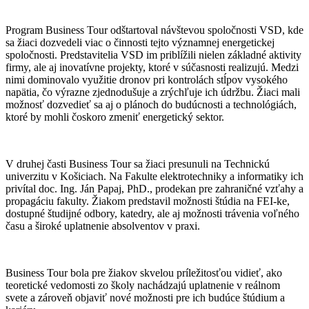
Program Business Tour odštartoval návštevou spoločnosti VSD, kde
sa žiaci dozvedeli viac o činnosti tejto významnej energetickej
spoločnosti. Predstavitelia VSD im priblížili nielen základné aktivity
firmy, ale aj inovatívne projekty, ktoré v súčasnosti realizujú. Medzi
nimi dominovalo využitie dronov pri kontrolách stĺpov vysokého
napätia, čo výrazne zjednodušuje a zrýchľuje ich údržbu. Žiaci mali
možnosť dozvedieť sa aj o plánoch do budúcnosti a technológiách,
ktoré by mohli čoskoro zmeniť energetický sektor.
V druhej časti Business Tour sa žiaci presunuli na Technickú
univerzitu v Košiciach. Na Fakulte elektrotechniky a informatiky ich
privítal doc. Ing. Ján Papaj, PhD., prodekan pre zahraničné vzťahy a
propagáciu fakulty. Žiakom predstavil možnosti štúdia na FEI-ke,
dostupné študijné odbory, katedry, ale aj možnosti trávenia voľného
času a široké uplatnenie absolventov v praxi.
Business Tour bola pre žiakov skvelou príležitosťou vidieť, ako
teoretické vedomosti zo školy nachádzajú uplatnenie v reálnom
svete a zároveň objaviť nové možnosti pre ich budúce štúdium a