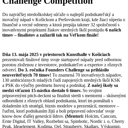
Challenge Competition
Do najväčšej stredoškolskej súťaže o najlepší podnikateľský a
inovačný nápad v Košickom a Prešovskom kraji, kde žiaci súperia o
finančné a vecné odmeny a ktorá prepája takmer 32 spoločností s
inovatívnymi projektami žiakov stredných škôl postúpilo
6 našich
tímov – finalistov a zažiarili tak na Veľkom finále!
Dňa 13. mája 2025 v priestoroch Kunsthalle v Košiciach
prezentovali finálové tímy svoje startupové nápady pred odbornou
porotou zloženou z investorov, podnikateľov a expertov z rôznych
odvetví.
Do 3. ročníka Founders Challenge sa prihlásilo
neuveriteľných 70 tímov!
To znamená 70 inovatívnych nápadov,
130 ambicióznych mladých ľudí zapojených stredných škôl KSK
a PSK do výučby predmetu Inovuj a podnikaj.
Z našej školy sa
medzi víťaznú 15-nástku dostalo 6 tímov.
So svojimi
pripravenými pitch-deckmi sa finalisti stretli s mentormi – skúsenými
odborníkmi z rôznych oblastí podnikania, ktorí im pomáhali s
doladením ich stratégií, biznis modelov a prezentácií, mentorov –
ľuďmi, ktorí podnikaním žijú a boli pripravení odovzdať svoje
know-how ďalšej generácii lídrov.
(Mentori:
Holcim, Cancom,
Erste Digital, IT Valley, Rozbehni sa, Spinbotic, Nordic i. o, Cherry
Peak, Ideaelement, Kodima, Qel, Strauberry, Skallars, Výskumni-