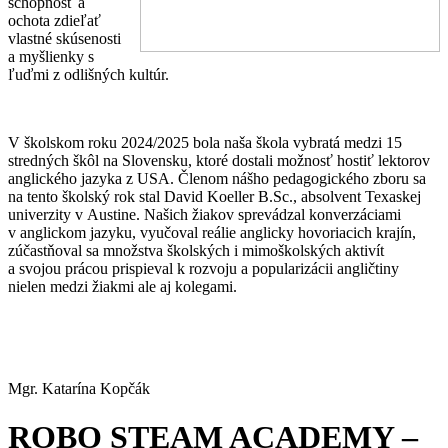
schopnosť a
ochota zdieľať
vlastné skúsenosti
a myšlienky s
ľuďmi z odlišných kultúr.
V školskom roku 2024/2025 bola naša škola vybratá medzi 15
stredných škôl na Slovensku, ktoré dostali možnosť hostiť lektorov
anglického jazyka z USA. Členom nášho pedagogického zboru sa
na tento školský rok stal David Koeller B.Sc., absolvent Texaskej
univerzity v Austine. Našich žiakov sprevádzal konverzáciami
v anglickom jazyku, vyučoval reálie anglicky hovoriacich krajín,
zúčastňoval sa množstva školských i mimoškolských aktivít
a svojou prácou prispieval k rozvoju a popularizácii angličtiny
nielen medzi žiakmi ale aj kolegami.
Mgr. Katarína Kopčák
ROBO STEAM ACADEMY –