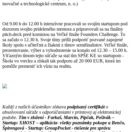
inovačné a technologické centrum, n. o.)
Od 9.00 h do 12.00 h intenzívne pracovali so svojím startupom pod
dozorom svojho prideleného mentora a pripravovali sa na finálny
pitch-deck pred komisiou na Veľké finále Founders Challenge. To
sa začalo o 12.30 h. Svoje tímy prišli podporiť pozvané zapojené
školy spolu s učiteľmi a žiakmi z tímov semifinalistov. Veľké finále,
prezentovanie, výber a vyhodnotenie sa konalo od 12.30 – 15.00 h.
Víťazným tímom tejto súťaže sa stal tím SPŠE KE so startupom -
Škola vo vrecku a získali tak podporu až 20 000 EUR, ktorá im
pomôže premeniť ich víziu na realitu.
Každý z našich účastníkov získava
podpísaný certifikát
o
absolvovaní súťaže s odporúčaniami v printovej aj elektronickej
podobe.
Tím v zložení - Farkaš, Marcin, Pipčak, Pošivák –
Startup: XHOST – aplikácia- všetky poznámky pokope a Benčo,
Špirengová - Startup: GroupPocket - riešenie pre správu