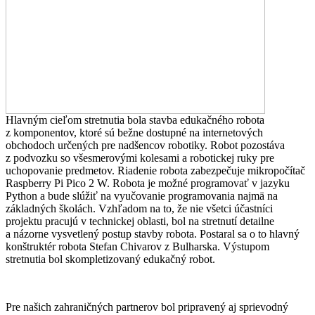
Hlavným cieľom stretnutia bola stavba edukačného robota
z komponentov, ktoré sú bežne dostupné na internetových
obchodoch určených pre nadšencov robotiky. Robot pozostáva
z podvozku so všesmerovými kolesami a robotickej ruky pre
uchopovanie predmetov. Riadenie robota zabezpečuje mikropočítač
Raspberry Pi Pico 2 W. Robota je možné programovať v jazyku
Python a bude slúžiť na vyučovanie programovania najmä na
základných školách. Vzhľadom na to, že nie všetci účastníci
projektu pracujú v technickej oblasti, bol na stretnutí detailne
a názorne vysvetlený postup stavby robota. Postaral sa o to hlavný
konštruktér robota Stefan Chivarov z Bulharska. Výstupom
stretnutia bol skompletizovaný edukačný robot.
Pre našich zahraničných partnerov bol pripravený aj sprievodný