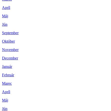
Apríl
Máj
Jún
September
Október
November
December
Január
Február
Marec
Apríl
Máj
Jún