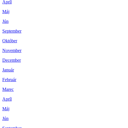
Apríl
Máj
Jún
September
Október
November
December
Január
Február
Marec
Apríl
Máj
Jún