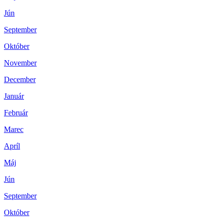
Jún
September
Október
November
December
Január
Február
Marec
Apríl
Máj
Jún
September
Október