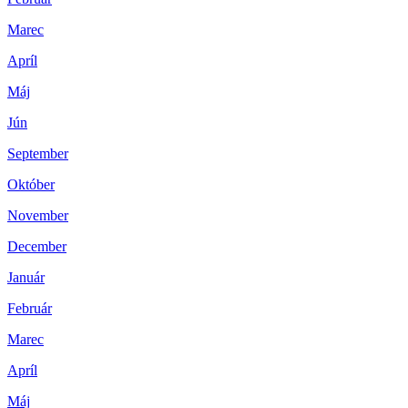
Marec
Apríl
Máj
Jún
September
Október
November
December
Január
Február
Marec
Apríl
Máj