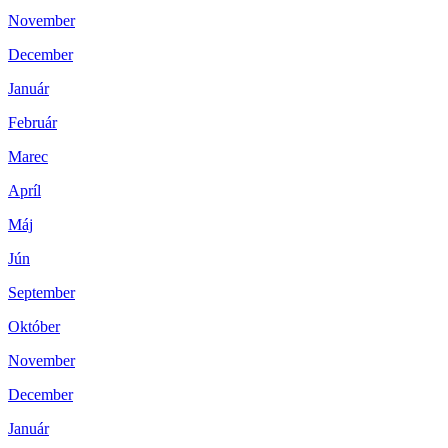
November
December
Január
Február
Marec
Apríl
Máj
Jún
September
Október
November
December
Január