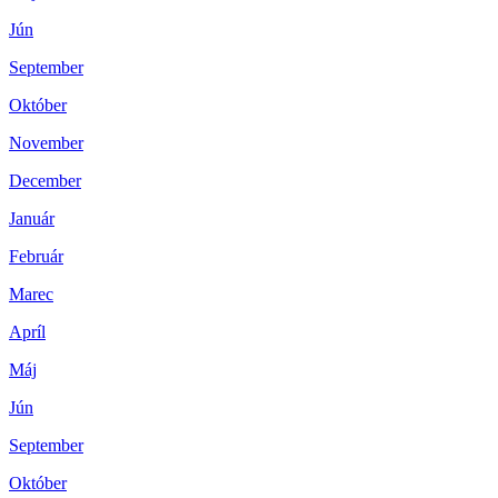
Jún
September
Október
November
December
Január
Február
Marec
Apríl
Máj
Jún
September
Október