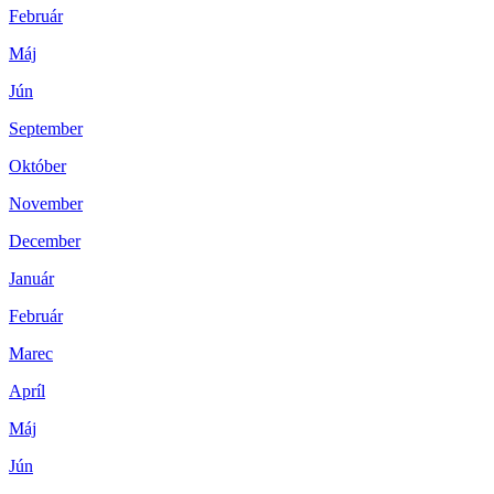
Február
Máj
Jún
September
Október
November
December
Január
Február
Marec
Apríl
Máj
Jún