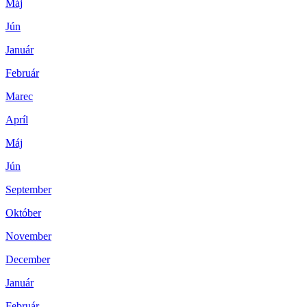
Máj
Jún
Január
Február
Marec
Apríl
Máj
Jún
September
Október
November
December
Január
Február