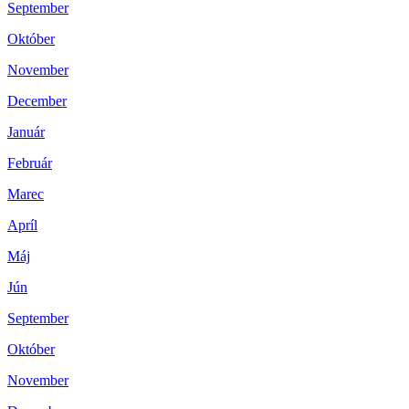
September
Október
November
December
Január
Február
Marec
Apríl
Máj
Jún
September
Október
November