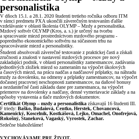
personalistika
V dňoch 15.1. a 28.1. 2020 študenti tretieho ročníka odboru ITM
v rámci predmetu PXA ukončili záverečným testovaním ďalšie
vzdelávanie v oblasti školenia OLYMP – Mzdy a personalistika.
Mzdový softvér OLYMP (Kros, a. s.) je určený na tvorbu
a spracovanie miezd prostredníctvom mzdového programu -
popredného ekonomického softvéru na súčasnom trhu na
spracovávanie miezd a personalistiky.
Študenti absolvovali záverečné testovanie z praktickej časti a získali
zručnosti a znalosti v nastavení mzdových procesov pre nový
zakladajúci podnik, v oblasti personalistiky zamestnancov, zadávania
jednotlivých zložiek miezd so zameraním na výpočet úkolových
a časových miezd, na prácu nadčas a nadčasové príplatky, na náhradu
mzdy za dovolenku, na odmeny a príplatky zamestnancov, na výpočet
dočasnej pracovnej neschopnosti zamestnancov, na daňové bonusy
a nezdaniteľné časti základu dane pre zamestnanca, na výpočet
priemerov na dovolenky a nadčasy, denné vymeriavacie základy a na
spôsoby vystavenia a tlače mzdových dokumentov.
Certifikát Olymp – mzdy a personalistika
získavajú 16 študenti III.
F triedy:
Baško, Budaiová, Centko, Herstek, Chovancová,
Kamenický, Koscelník, Kostkášová, Lejko, Omachel, Onofrejová,
Rokošný, Staneková, Vagaský, Vyrostek, Zachar.
Srdečne blahoželáme!
VYCHOVÁVAME PRE ŽIVOT,