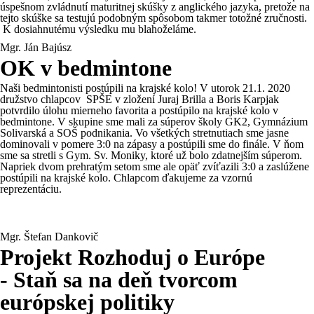
úspešnom zvládnutí maturitnej skúšky z anglického jazyka, pretože na
tejto skúške sa testujú podobným spôsobom takmer totožné zručnosti.
K dosiahnutému výsledku mu blahoželáme.
Mgr. Ján Bajúsz
OK v bedmintone
Naši bedmintonisti postúpili na krajské kolo! V utorok 21.1. 2020
družstvo chlapcov SPŠE v zložení Juraj Brilla a Boris Karpjak
potvrdilo úlohu mierneho favorita a postúpilo na krajské kolo v
bedmintone. V skupine sme mali za súperov školy GK2, Gymnázium
Solivarská a SOŠ podnikania. Vo všetkých stretnutiach sme jasne
dominovali v pomere 3:0 na zápasy a postúpili sme do finále. V ňom
sme sa stretli s Gym. Sv. Moniky, ktoré už bolo zdatnejším súperom.
Napriek dvom prehratým setom sme ale opäť zvíťazili 3:0 a zaslúžene
postúpili na krajské kolo. Chlapcom ďakujeme za vzornú
reprezentáciu.
Mgr. Štefan Dankovič
Projekt Rozhoduj o Európe
- Staň sa na deň tvorcom
európskej politiky