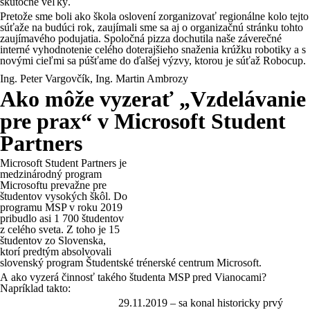
skutočne veľký.
Pretože sme boli ako škola oslovení zorganizovať regionálne kolo tejto
súťaže na budúci rok, zaujímali sme sa aj o organizačnú stránku tohto
zaujímavého podujatia. Spoločná pizza dochutila naše záverečné
interné vyhodnotenie celého doterajšieho snaženia krúžku robotiky a s
novými cieľmi sa púšťame do ďalšej výzvy, ktorou je súťaž Robocup.
Ing. Peter Vargovčík, Ing. Martin Ambrozy
Ako môže vyzerať „Vzdelávanie
pre prax“ v Microsoft Student
Partners
Microsoft Student Partners je
medzinárodný program
Microsoftu prevažne pre
študentov vysokých škôl. Do
programu MSP v roku 2019
pribudlo asi 1 700 študentov
z celého sveta. Z toho je 15
študentov zo Slovenska,
ktorí predtým absolvovali
slovenský program Študentské trénerské centrum Microsoft.
A ako vyzerá činnosť takého študenta MSP pred Vianocami?
Napríklad takto:
29.11.2019 – sa konal historicky prvý