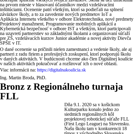
na prvom mieste v hlasovaní účastníkov medzi vzdelávacími
inštitúciami. Ocenenie patrí všetkým, ktorí sa podieľali na splnení
záväzkov školy, a to za zavedenie nových predmetov IoT a
Aplikácia Internetu všetkého v odbore Elektrotechnika, nové predmety
Projektový manažment, Programovanie mobilných aplikácií a
Kybernetická bezpečnosť v odbore IST a všetkým, ktorí participovali
na uzavretí partnerstiev so základnými školami a organizovaní súťaží
pre ZŠ, vzdelávacích kurzov Junior akadémie a novej aktivity Dievča
SPŠE v IT.
O dané ocenenie sa pričinili nielen zamestnanci a vedenie školy, ale aj
partneri z radu firiem a profesijných zoskupení, ktorí podporujú školu
v daných aktivitách. V budúcnosti chceme ako člen Digitálnej koalície
v našich aktivitách pokračovať a rozširovať ich o nové oblasti.
Viac informácii na:
https://digitalnakoalicia.sk
Ing. Martin Broda, PhD.
Bronz z Regionálneho turnaja
FLL
Dňa 9.1. 2020 sa v košickom
Kulturparku konalo jedno zo
siedmich regionálnych kôl
projektovej robotickej súťaže FLL
(First Lego League) na Slovensku.
Našu školu tam v konkurencii 18
tímov z východného Slovenska