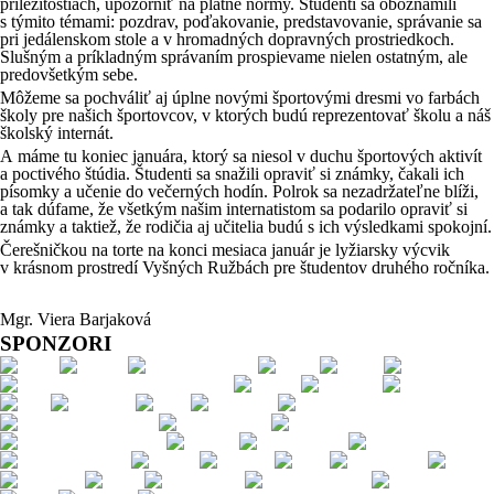
príležitostiach, upozorniť na platné normy. Študenti sa oboznámili
s týmito témami: pozdrav, poďakovanie, predstavovanie, správanie sa
pri jedálenskom stole a v hromadných dopravných prostriedkoch.
Slušným a príkladným správaním prospievame nielen ostatným, ale
predovšetkým sebe.
Môžeme sa pochváliť aj úplne novými športovými dresmi vo farbách
školy pre našich športovcov, v ktorých budú reprezentovať školu a náš
školský internát.
A máme tu koniec januára, ktorý sa niesol v duchu športových aktivít
a poctivého štúdia. Študenti sa snažili opraviť si známky, čakali ich
písomky a učenie do večerných hodín. Polrok sa nezadržateľne blíži,
a tak dúfame, že všetkým našim internatistom sa podarilo opraviť si
známky a taktiež, že rodičia aj učitelia budú s ich výsledkami spokojní.
Čerešničkou na torte na konci mesiaca január je lyžiarsky výcvik
v krásnom prostredí Vyšných Ružbách pre študentov druhého ročníka.
Mgr. Viera Barjaková
SPONZORI