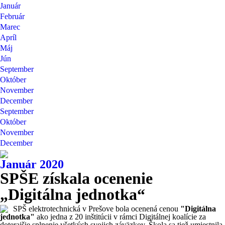
Január
Február
Marec
Apríl
Máj
Jún
September
Október
November
December
September
Október
November
December
Január 2020
SPŠE získala ocenenie
„Digitálna jednotka“
SPŠ elektrotechnická v Prešove bola ocenená cenou
"Digitálna
jednotka"
ako jedna z 20 inštitúcii v rámci Digitálnej koalície za
doterajšie splnenie všetkých svojich záväzkov. Škola sa tiež umiestnila