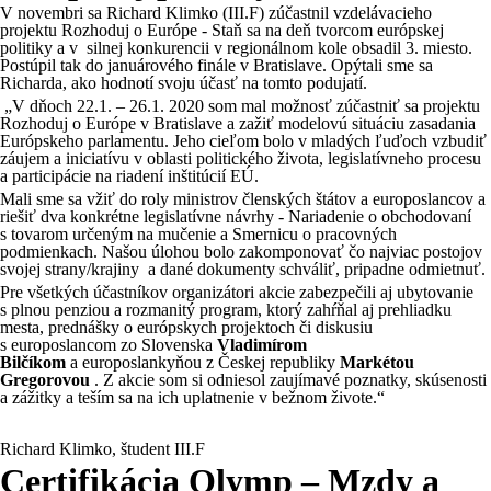
V novembri sa Richard Klimko (III.F) zúčastnil vzdelávacieho
projektu Rozhoduj o Európe - Staň sa na deň tvorcom európskej
politiky a v silnej konkurencii v regionálnom kole obsadil 3. miesto.
Postúpil tak do januárového finále v Bratislave. Opýtali sme sa
Richarda, ako hodnotí svoju účasť na tomto podujatí.
„V dňoch 22.1. – 26.1. 2020 som mal možnosť zúčastniť sa projektu
Rozhoduj o Európe v Bratislave a zažiť modelovú situáciu zasadania
Európskeho parlamentu. Jeho cieľom bolo v mladých ľuďoch vzbudiť
záujem a iniciatívu v oblasti politického života, legislatívneho procesu
a participácie na riadení inštitúcií EÚ.
Mali sme sa vžiť do roly ministrov členských štátov a europoslancov a
riešiť dva konkrétne legislatívne návrhy - Nariadenie o obchodovaní
s tovarom určeným na mučenie a Smernicu o pracovných
podmienkach. Našou úlohou bolo zakomponovať čo najviac postojov
svojej strany/krajiny a dané dokumenty schváliť, pripadne odmietnuť.
Pre všetkých účastníkov organizátori akcie zabezpečili aj ubytovanie
s plnou penziou a rozmanitý program, ktorý zahŕňal aj prehliadku
mesta, prednášky o európskych projektoch či diskusiu
s europoslancom zo Slovenska
Vladimírom
Bilčíkom
a europoslankyňou z Českej republiky
Markétou
Gregorovou
. Z akcie som si odniesol zaujímavé poznatky, skúsenosti
a zážitky a teším sa na ich uplatnenie v bežnom živote.“
Richard Klimko, študent III.F
Certifikácia Olymp – Mzdy a