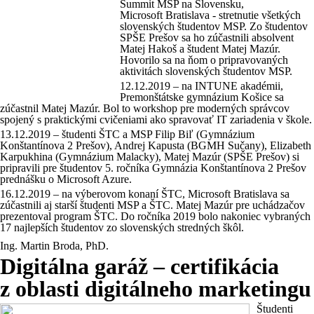
Summit MSP na Slovensku,
Microsoft Bratislava - stretnutie všetkých
slovenských študentov MSP. Zo študentov
SPŠE Prešov sa ho zúčastnili absolvent
Matej Hakoš a študent Matej Mazúr.
Hovorilo sa na ňom o pripravovaných
aktivitách slovenských študentov MSP.
12.12.2019 – na INTUNE akadémii,
Premonštátske gymnázium Košice sa
zúčastnil Matej Mazúr. Bol to workshop pre moderných správcov
spojený s praktickými cvičeniami ako spravovať IT zariadenia v škole.
13.12.2019 – študenti ŠTC a MSP Filip Biľ (Gymnázium
Konštantínova 2 Prešov), Andrej Kapusta (BGMH Sučany), Elizabeth
Karpukhina (Gymnázium Malacky), Matej Mazúr (SPŠE Prešov) si
pripravili pre študentov 5. ročníka Gymnázia Konštantínova 2 Prešov
prednášku o Microsoft Azure.
16.12.2019 – na výberovom konaní ŠTC, Microsoft Bratislava sa
zúčastnili aj starší študenti MSP a ŠTC. Matej Mazúr pre uchádzačov
prezentoval program ŠTC. Do ročníka 2019 bolo nakoniec vybraných
17 najlepších študentov zo slovenských stredných škôl.
Ing. Martin Broda, PhD.
Digitálna garáž – certifikácia
z oblasti digitálneho marketingu
Študenti