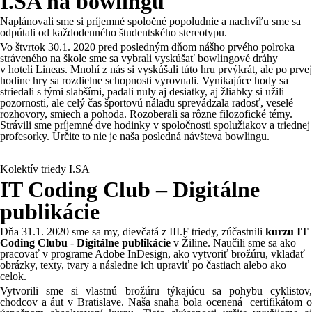
I.SA na bowlingu
Naplánovali sme si príjemné spoločné popoludnie a nachvíľu sme sa
odpútali od každodenného študentského stereotypu.
Vo štvrtok 30.1. 2020 pred posledným dňom nášho prvého polroka
stráveného na škole sme sa vybrali vyskúšať bowlingové dráhy
v hoteli Lineas. Mnohí z nás si vyskúšali túto hru prvýkrát, ale po prvej
hodine hry sa rozdielne schopnosti vyrovnali. Vynikajúce hody sa
striedali s tými slabšími, padali nuly aj desiatky, aj žliabky si užili
pozornosti, ale celý čas športovú náladu sprevádzala radosť, veselé
rozhovory, smiech a pohoda. Rozoberali sa rôzne filozofické témy.
Strávili sme príjemné dve hodinky v spoločnosti spolužiakov a triednej
profesorky. Určite to nie je naša posledná návšteva bowlingu.
Kolektív triedy I.SA
IT Coding Club – Digitálne
publikácie
Dňa 31.1. 2020 sme sa my, dievčatá z III.F triedy, zúčastnili
kurzu IT
Coding Clubu
-
Digitálne publikácie
v Žiline. Naučili sme sa ako
pracovať v programe Adobe InDesign, ako vytvoriť brožúru, vkladať
obrázky, texty, tvary a následne ich upraviť po častiach alebo ako
celok.
Vytvorili sme si vlastnú brožúru týkajúcu sa pohybu cyklistov,
chodcov a áut v Bratislave. Naša snaha bola ocenená certifikátom o