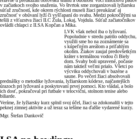
Hlavne tí preukázali obrovskú snahu a odolnosť voči množstvu pádov
v začiatkoch svojho snaženia. Vo štvrtok sme zorganizovali lyžiarsku
súťaž zručností, kde okrem rýchlosti museli žiaci preukázať aj
zručnosť v obúvaní lyží či vyšľapaní do svahu. Medzi pokročilými sa
tešili z víťazstva žiaci II.C Žula, Lokaj, Vojdula. Súťaž začiatočníkov
ovládli chlapci z II.SA Kopčan a Mika.
LVK však nebol iba o lyžovaní.
Popoludnie v stredu patrilo oddychu,
využili sme ho na zoznámenie sa
s kúpeľným areálom a priľahlým
okolím. Žiakov zaujal predovšetkým
kráter s termálnou vodou či Biely
dom. Svahy boli upravené, počasie
nám taktiež veľmi prialo. Všetci po
výcviku oddychovali v bazéne a
saune. Po večeri žiaci absolvovali
prednášky o metodike lyžovania, lyžiarskom kódexe, najčastejších
úrazoch pri lyžovaní a poskytovaní prvej pomoci. Kto vládal, a bolo
ich dosť, pokračoval pri futbale v telocvični, stolnom tenise alebo
biliarde.
Veríme, že lyžiarsky kurz splnil svoj účel, žiaci sa zdokonalili v tejto
peknej zimnej aktivite a už teraz sa tešíme na ďalšie vydarené kurzy.
Mgr. Štefan Dankovič
Aktivity tried