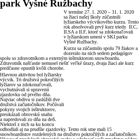
park Vyšné Ružbachy
V termíne 27. 1. 2020 – 31. 1. 2020
sa žiaci našej školy zúčastnili
lyžiarskeho výcvikového kurzu. Tento
rok absolvovali prvý kurz triedy II.C,
II.SA a II.F, ktoré sa zdokonaľovali
v lyžiarskom umení v SKI parku
Vyšné Ružbachy.
Kurzu sa zúčastnilo spolu 79 žiakov a
dozeralo na nich sedem pedagógov
spolu so zdravotníkom a externým inštruktorom snowboardu.
Zdravotník našťastie nemusel riešiť veľké úrazy, dvaja žiaci ale kurz
predčasne opustili kvôli chorobe.
Hlavnou aktivitou bol lyžiarsky
výcvik. Tri družstvá pokročilých
lyžiarov sa zdokonaľovali,
vychutnávali si upravenú
zjazdovku od prvého dňa.
Najviac obdivu si zaslúžili dve
družstvá začiatočníkov. Počúvali
pokyny svojich inštruktorov,
preukázali obrovskú snahu
a napredovali zo dňa na deň.
Niektorí z nich sa ku koncu
odhodlali aj na prudšie zjazdovky. Tento rok sme mali 15
snowboardistov rozdelených na družstvo pokročilých a začiatočníkov.