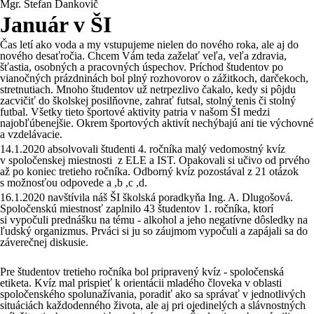
Mgr. Štefan Dankovič
Január v ŠI
Čas letí ako voda a my vstupujeme nielen do nového roka, ale aj do
nového desaťročia. Chcem Vám teda zaželať veľa, veľa zdravia,
šťastia, osobných a pracovných úspechov. Príchod študentov po
vianočných prázdninách bol plný rozhovorov o zážitkoch, darčekoch,
stretnutiach. Mnoho študentov už netrpezlivo čakalo, kedy si pôjdu
zacvičiť do školskej posilňovne, zahrať futsal, stolný tenis či stolný
futbal. Všetky tieto športové aktivity patria v našom ŠI medzi
najobľúbenejšie. Okrem športových aktivít nechýbajú ani tie výchovné
a vzdelávacie.
14.1.2020 absolvovali študenti 4. ročníka malý vedomostný kvíz
v spoločenskej miestnosti z ELE a IST. Opakovali si učivo od prvého
až po koniec tretieho ročníka. Odborný kvíz pozostával z 21 otázok
s možnosťou odpovede a ,b ,c ,d.
16.1.2020 navštívila náš ŠI školská poradkyňa Ing. A. Dlugošová.
Spoločenskú miestnosť zaplnilo 43 študentov 1. ročníka, ktorí
si vypočuli prednášku na tému - alkohol a jeho negatívne dôsledky na
ľudský organizmus. Prváci si ju so záujmom vypočuli a zapájali sa do
záverečnej diskusie.
Pre študentov tretieho ročníka bol pripravený kvíz - spoločenská
etiketa. Kvíz mal prispieť k orientácii mladého človeka v oblasti
spoločenského spolunažívania, poradiť ako sa správať v jednotlivých
situáciách každodenného života, ale aj pri ojedinelých a slávnostných