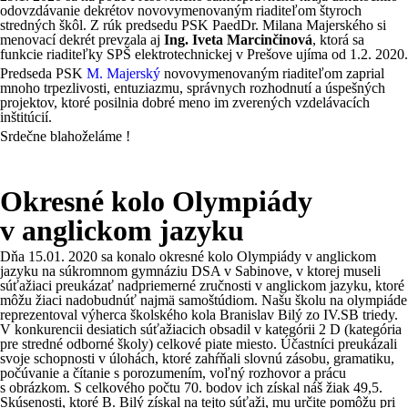
odovzdávanie dekrétov novovymenovaným riaditeľom štyroch
stredných škôl. Z rúk predsedu PSK PaedDr. Milana Majerského si
menovací dekrét prevzala aj
Ing. Iveta Marcinčinová
, ktorá sa
funkcie riaditeľky SPŠ elektrotechnickej v Prešove ujíma od 1.2. 2020.
Predseda PSK
M. Majerský
novovymenovaným riaditeľom zaprial
mnoho trpezlivosti, entuziazmu, správnych rozhodnutí a úspešných
projektov, ktoré posilnia dobré meno im zverených vzdelávacích
inštitúcií.
Srdečne blahoželáme !
Okresné kolo Olympiády
v anglickom jazyku
Dňa 15.01. 2020 sa konalo okresné kolo Olympiády v anglickom
jazyku na súkromnom gymnáziu DSA v Sabinove, v ktorej museli
súťažiaci preukázať nadpriemerné zručnosti v anglickom jazyku, ktoré
môžu žiaci nadobudnúť najmä samoštúdiom. Našu školu na olympiáde
reprezentoval výherca školského kola Branislav Bilý zo IV.SB triedy.
V konkurencii desiatich súťažiacich obsadil v kategórii 2 D (kategória
pre stredné odborné školy) celkové piate miesto. Účastníci preukázali
svoje schopnosti v úlohách, ktoré zahŕňali slovnú zásobu, gramatiku,
počúvanie a čítanie s porozumením, voľný rozhovor a prácu
s obrázkom. S celkového počtu 70. bodov ich získal náš žiak 49,5.
Skúsenosti, ktoré B. Bilý získal na tejto súťaži, mu určite pomôžu pri