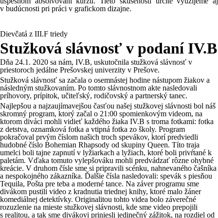
úspešnom absolvovaní kurzu. Tieto skúsenosti určite využijeme aj
v budúcnosti pri práci v grafickom dizajne.
Dievčatá z III.F triedy
Stužková slávnosť v podaní IV.B
Dňa 24.1. 2020 sa nám, IV.B, uskutočnila stužková slávnosť v
priestoroch jedálne Prešovskej univerzity v Prešove.
Stužková slávnosť sa začala o osemnástej hodine nástupom žiakov a
následným stužkovaním. Po tomto slávnostnom akte nasledovali
príhovory, prípitok, učiteľský, rodičovský a partnerský tanec.
Najlepšou a najzaujímavejšou časťou našej stužkovej slávnosti bol náš
skromný program, ktorý začal o 21:00 spomienkovým videom, na
ktorom diváci mohli vidieť každého žiaka IV.B s troma fotkami: fotka
z detstva, oznamková fotka a vtipná fotka zo školy. Program
pokračoval prvým číslom našich troch spevákov, ktorí predviedli
hudobné číslo Bohemian Rhapsody od skupiny Queen. Títo traja
umelci boli tajne zapnutí v lyžiarkach a lyžiach, ktoré boli privŕtané k
paletám. Vďaka tomuto vylepšováku mohli predvádzať rôzne ohybné
kreácie. V druhom čísle sme si pripravili scénku, nahnevaného čašníka
a nespokojného zákazníka. Ďalšie čísla nasledovali: spevák s piesňou
Tequila, Pošta pre teba a moderné tance. Na záver programu sme
divákom pustili video z kradnutia triednej knihy, ktoré malo žáner
komediálnej detektívky. Originalitou tohto videa bolo záverečné
rozuzlenie na mieste stužkovej slávnosti, kde sme video prepojili
s realitou, a tak sme divákovi priniesli jedinečný zážitok, na rozdiel od