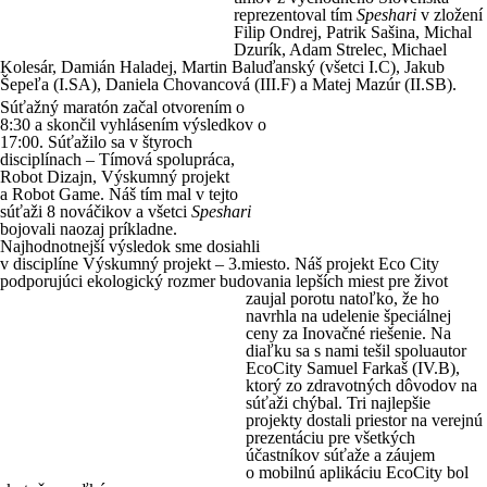
reprezentoval tím
Speshari
v zložení
Filip Ondrej, Patrik Sašina, Michal
Dzurík, Adam Strelec, Michael
Kolesár, Damián Haladej, Martin Baluďanský (všetci I.C), Jakub
Šepeľa (I.SA), Daniela Chovancová (III.F) a Matej Mazúr (II.SB).
Súťažný maratón začal otvorením o
8:30 a skončil vyhlásením výsledkov o
17:00. Súťažilo sa v štyroch
disciplínach – Tímová spolupráca,
Robot Dizajn, Výskumný projekt
a Robot Game. Náš tím mal v tejto
súťaži 8 nováčikov a všetci
Speshari
bojovali naozaj príkladne.
Najhodnotnejší výsledok sme dosiahli
v disciplíne Výskumný projekt – 3.miesto. Náš projekt Eco City
podporujúci ekologický rozmer budovania lepších miest pre život
zaujal porotu natoľko,
že ho
navrhla na udelenie špeciálnej
ceny za Inovačné riešenie. Na
diaľku sa s nami tešil spoluautor
EcoCity Samuel Farkaš (IV.B),
ktorý zo zdravotných dôvodov na
súťaži chýbal. Tri najlepšie
projekty dostali priestor na verejnú
prezentáciu pre všetkých
účastníkov súťaže a záujem
o mobilnú aplikáciu EcoCity bol