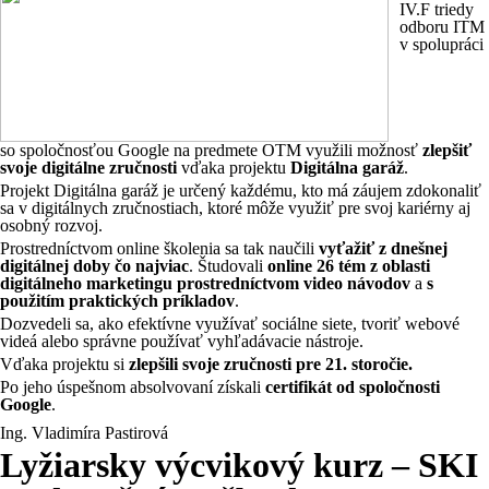
IV.F triedy
odboru ITM
v spolupráci
so spoločnosťou Google na predmete OTM využili možnosť
zlepšiť
svoje digitálne zručnosti
vďaka projektu
Digitálna garáž
.
Projekt Digitálna garáž je určený každému, kto má záujem zdokonaliť
sa v digitálnych zručnostiach, ktoré môže využiť pre svoj kariérny aj
osobný rozvoj.
Prostredníctvom online školenia sa tak naučili
vyťažiť z dnešnej
digitálnej doby čo najviac
. Študovali
online 26 tém z oblasti
digitálneho marketingu prostredníctvom video návodov
a
s
použitím praktických príkladov
.
Dozvedeli sa, ako efektívne využívať sociálne siete, tvoriť webové
videá alebo správne používať vyhľadávacie nástroje.
Vďaka projektu si
zlepšili svoje zručnosti pre 21. storočie.
Po jeho úspešnom absolvovaní získali
certifikát od spoločnosti
Google
.
Ing. Vladimíra Pastirová
Lyžiarsky výcvikový kurz – SKI