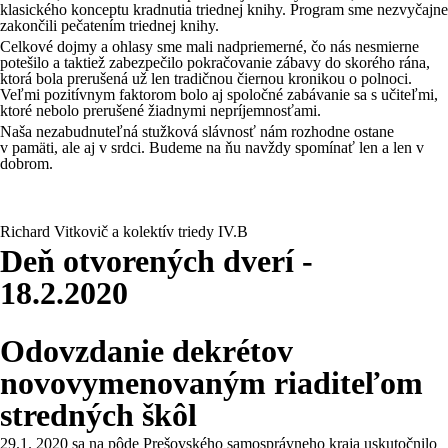
klasického konceptu kradnutia triednej knihy. Program sme nezvyčajne
zakončili pečatením triednej knihy.
Celkové dojmy a ohlasy sme mali nadpriemerné, čo nás nesmierne
potešilo a taktiež zabezpečilo pokračovanie zábavy do skorého rána,
ktorá bola prerušená už len tradičnou čiernou kronikou o polnoci.
Veľmi pozitívnym faktorom bolo aj spoločné zabávanie sa s učiteľmi,
ktoré nebolo prerušené žiadnymi nepríjemnosťami.
Naša nezabudnuteľná stužková slávnosť nám rozhodne ostane
v pamäti, ale aj v srdci. Budeme na ňu navždy spomínať len a len v
dobrom.
Richard Vitkovič a kolektív triedy IV.B
Deň otvorených dverí -
18.2.2020
Odovzdanie dekrétov
novovymenovaným riaditeľom
stredných škôl
29.1. 2020 sa na pôde Prešovského samosprávneho kraja uskutočnilo